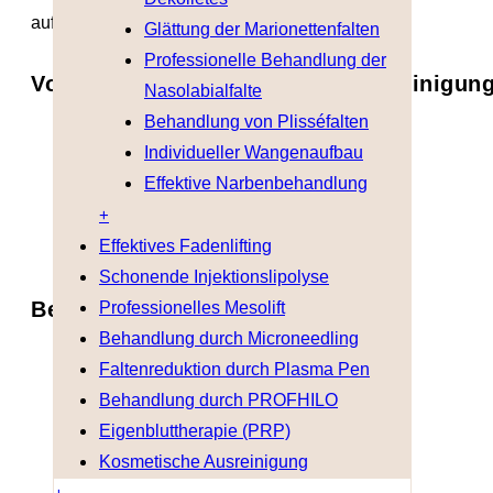
auf langer Sicht auch die Hautverjüngung.
Glättung der Marionettenfalten
Professionelle Behandlung der
Vorteile einer Kosmetischen Ausreinigun
Nasolabialfalte
Behandlung von Plisséfalten
Beseitigung von Unreinheiten
Individueller Wangenaufbau
Vorbeugung von Akne
Effektive Narbenbehandlung
Verbesserung des Selbstbewusstseins
+
Effektives Fadenlifting
Schonende Injektionslipolyse
Behandlung auf einen Blick
Professionelles Mesolift
Behandlung durch Microneedling
Faltenreduktion durch Plasma Pen
Dauer: ca. 60 Minuten
Behandlung durch PROFHILO
Eigenbluttherapie (PRP)
Betäubung: nicht erforderlich
Kosmetische Ausreinigung