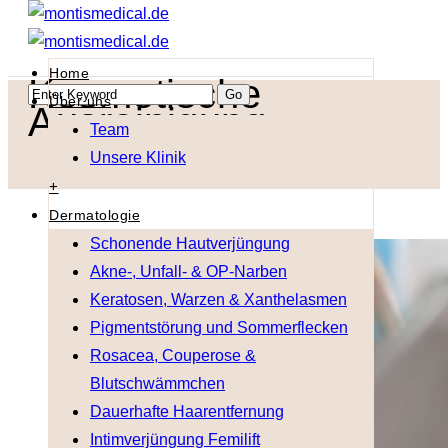
Menu
Home
Kosmetische
Über uns
Ausreinigung
Team
Unsere Klinik
+
Dermatologie
Schonende Hautverjüngung
Akne-, Unfall- & OP-Narben
Keratosen, Warzen & Xanthelasmen
Pigmentstörung und Sommerflecken
Rosacea, Couperose &
Blutschwämmchen
Dauerhafte Haarentfernung
Intimverjüngung Femilift