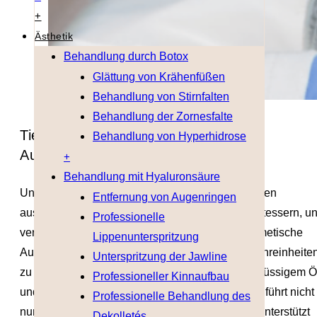
+
Ästhetik
Behandlung durch Botox
Glättung von Krähenfüßen
Behandlung von Stirnfalten
Behandlung der Zornesfalte
Tiefenreine Haut mit kosmetischer
Behandlung von Hyperhidrose
Ausreinigung
+
Behandlung mit Hyaluronsäure
Unsere Haut ist täglich zahlreichen Umweltfaktoren
Entfernung von Augenringen
ausgesetzt, die die Bildung von Unreinheiten, Mitessern, u
Professionelle
verstopften Poren begünstigen können. Die kosmetische
Lippenunterspritzung
Ausreinigung ist besonders hilfreich, um diese Unreinheite
Unterspritzung der Jawline
zu entfernen und die Haut von Schmutz, überschüssigem Ö
Professioneller Kinnaufbau
und abgestorbenen Hautzellen zu befreien. Dies führt nicht
Professionelle Behandlung des
nur zu einem sofortigen Frischegefühl, sondern unterstützt
Dekolletés