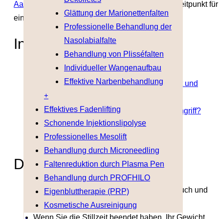
Aachen
, erklärt Ihnen, wie Sie den passenden Zeitpunkt für
Glättung der Marionettenfalten
eine OP finden.
Professionelle Behandlung der
Inhaltsverzeichnis
Nasolabialfalte
Behandlung von Plisséfalten
Individueller Wangenaufbau
Das Wichtigste in Kürze
Effektive Narbenbehandlung
Was verändert sich durch Schwangerschaft und
+
Stillen?
Effektives Fadenlifting
Wann ist der richtige Zeitpunkt für einen Eingriff?
Schonende Injektionslipolyse
Welche Eingriffe kommen infrage?
Professionelles Mesolift
Fazit
Behandlung durch Microneedling
Das Wichtigste in Kürze
Faltenreduktion durch Plasma Pen
Behandlung durch PROFHILO
Eine Schwangerschaft verändert Brust, Bauch und
Eigenbluttherapie (PRP)
Haut nachhaltig.
Kosmetische Ausreinigung
Wenn Sie die Stillzeit beendet haben, Ihr Gewicht