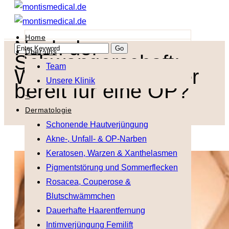
Menu
Home
Nach der
Über uns
Schwangerschaft:
Team
Wann ist der Körper
Unsere Klinik
bereit für eine OP?
+
Dermatologie
Schonende Hautverjüngung
Akne-, Unfall- & OP-Narben
Keratosen, Warzen & Xanthelasmen
Pigmentstörung und Sommerflecken
Rosacea, Couperose &
Blutschwämmchen
Dauerhafte Haarentfernung
Intimverjüngung Femilift