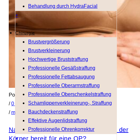
Behandlung durch HydraFacial
+
+
Chirurgie
Brustvergrößerung
Brustverkleinerung
Hochwertige Bruststraffung
Professionelle Gesäßstraffung
Professionelle Fettabsaugung
Professionelle Oberarmstraffung
Professionelle Oberschenkelstraffung
Posted on 18 Feb. 2026
Schamlippenverkleinerung-, Straffung
/
0 Comment
Bauchdeckenstraffung
/
montis medical
Effektive Augenlidstraffung
Nach der Schwangerschaft: Wann ist der
Professionelle Ohrenkorrektur
Körper bereit für eine OP?
+